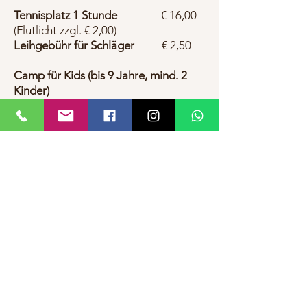
Tennisplatz 1 Stunde
€
16,00
(Flutlicht zzgl. € 2,00)
Leihgebühr für Schläger
€ 2,50
Camp für Kids (bis 9 Jahre, mind. 2
Kinder)
3 Stunden
€
90,00
5 Stunden
€
135,00
Termine Tenniscamps 2026:
30.03. -
03.05.2026
,
25.05. - 07.06.2026
,
31.08.
- 13.09.2026
*Während den Campzeiten nur auf
Anfrage buchbar
Bei allen Tenniscamps inclusive:
Begrüßungsgetränk,