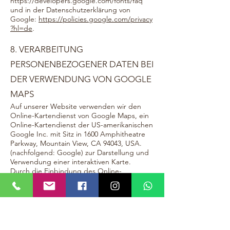
https://developers.google.com/fonts/faq
und in der Datenschutzerklärung von
Google:
https://policies.google.com/privacy
?hl=de
.
8. VERARBEITUNG
PERSONENBEZOGENER DATEN BEI
DER VERWENDUNG VON GOOGLE
MAPS
Auf unserer Website verwenden wir den
Online-Kartendienst von Google Maps, ein
Online-Kartendienst der US-amerikanischen
Google Inc. mit Sitz in 1600 Amphitheatre
Parkway, Mountain View, CA 94043, USA.
(nachfolgend: Google) zur Darstellung und
Verwendung einer interaktiven Karte.
Durch die Einbindung des Online-
Kartendienstes von Google Maps ist es
möglich auf unserer Website eine
Routenplanung für die Anreise zu unserem
Unternehmen vorzunehmen und den
Standort unseres Unternehmens mithilfe
der Online-Karte ausfindig zu machen.